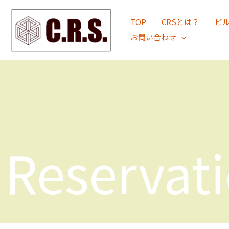
内
TOP
CRSとは？
ビ
容
お問い合わせ
を
ス
キ
ッ
プ
Reservat