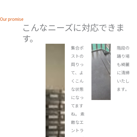
Our promise
こんなニーズに対応できま
す。
集合ポ
階段の
ストの
踊り場
周りっ
も綺麗
て、よ
に清掃
くこん
いたし
な状態
ます。
になっ
てます
ね。 素
敵なエ
ントラ