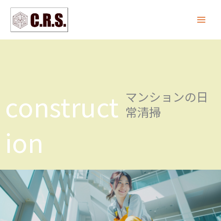
内
容
を
ス
キ
ッ
プ
construct
マンションの日
常清掃
ion