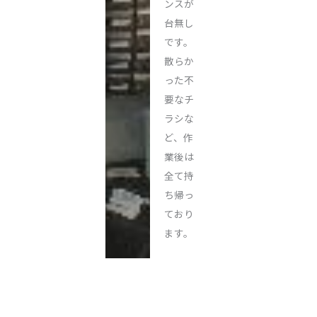
ンスが
台無し
です。
散らか
った不
要なチ
ラシな
ど、作
業後は
全て持
ち帰っ
ており
ます。