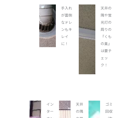
手入れ
天井の
が面倒
隅や蛍
なドレ
光灯の
ンもキ
周りの
レイ
『くも
に！
の巣』
は要チ
ェッ
ク！
イン
天井
ゴミ
ター
の隅
回収