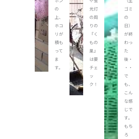
ホン
や蛍
（生
の
光灯
ゴミ
上、
の周
の
ホコ
りの
日）
リが
『く
が終
積も
もの
わっ
って
巣』
た
ま
は要
後・
す。
チェ
・・
ッ
で
ク！
も、
こん
な感
じで
す。
もち
ろ